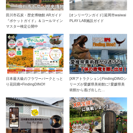
田川市石炭・歴史博物館 ARガイド
[オンリーワンガイド] 延岡市waiwai
『ポケットガイド』＆コールマイン
PLAY LAB施設ガイド
マスター検定公開中
日本最大級のフラワーパークとっと
[XRアトラクション] FindingDINOシ
り花回廊×FindingDINO!!
リーズが愛媛県美術館に! 愛媛県美
術館から逃げ出した…