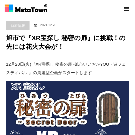
ホーム
ブログ
新着情報
旭市で『XR宝探し 秘密の扉』に挑戦！の先には花
火大会が！
2021.12.28
新着情報
旭市で『XR宝探し 秘密の扉』に挑戦！の
先には花火大会が！
12月28日(火)『XR宝探し 秘密の扉 -旭市いいおかYOU・遊フェ
スティバル-』の周遊型企画がスタートします！