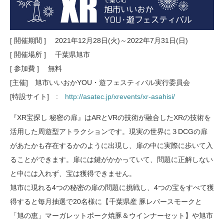
[ 開催期間 ] 2021年12月28日(火)～2022年7月31日(日)
[ 開催場所 ] 千葉県旭市
[ 参加費 ] 無料
[主催] 旭市いいおかYOU・遊フェスティバル実行委員会
[特設サイト] :
http://asatec.jp/xrevents/xr-asahisi/
『XR宝探し 秘密の扉』はARとVRの技術が融合したXRの技術を
活用した周遊型アトラクションです。現実の世界に３DCGの扉
があたかも存在するかのように出現し、扉の中に実際に歩いて入
ることができます。扉には鍵がかかっていて、問題に正解しない
と中には入れず、宝は獲得できません。
旭市に現れる4つの秘密の扉の問題に挑戦し、4つの宝をすべて獲
得すると毎月抽選で20名様に【千葉県産 豚レバースモークと
「旭の恵」マーガレットポーク焼豚＆ウインナーセット】や旭市