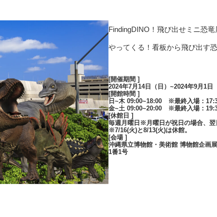
FindingDINO！飛び出せミ
やってくる！看板から飛び出す
[開催期間 ]
2024年7月14日（日）~2024年9月1
[開館時間 ]
日~木 09:00~18:00 ※最終入場：17:
金~土 09:00~20:00 ※最終入場：19:
[休館日 ]
毎週月曜日※月曜日が祝日の場合、翌日火
※7/16(火)と8/13(火)は休館。
[会場 ]
沖縄県立博物館・美術館 博物館企画展示室
1番1号