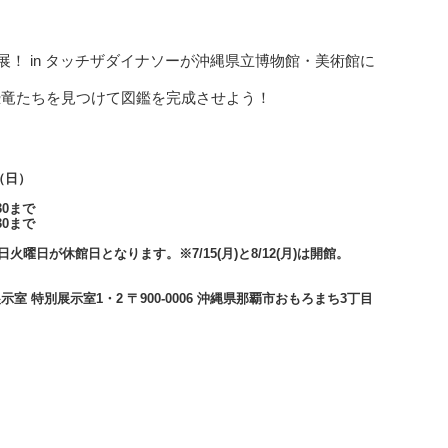
ニ恐竜展！ in タッチザダイナソーが沖縄県立博物館・美術館に
恐竜たちを見つけて図鑑を完成させよう！
日（日）
30まで
30まで
曜日が休館日となります。※7/15(月)と8/12(月)は開館。
 特別展示室1・2 〒900-0006 沖縄県那覇市おもろまち3丁目