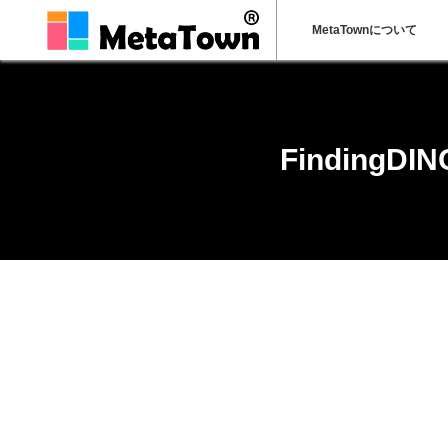
MetaTownについて
Finding
ホーム
FindingDINO!飛び出せミニ恐竜展 in タッチザダイナソー