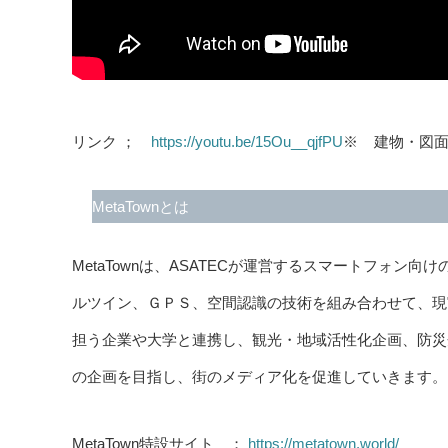
リンク ；
https://youtu.be/15Ou__qjfPU
※ 建物・図面
MetaTownとは
MetaTownは、ASATECが運営するスマートフォン向けの
ルツイン、ＧＰＳ、空間認識の技術を組み合わせて、現
担う企業や大学と連携し、観光・地域活性化企画、防災企
の企画を目指し、街のメディア化を促進していきます。
MetaTown特設サイト ；
https://metatown.world/